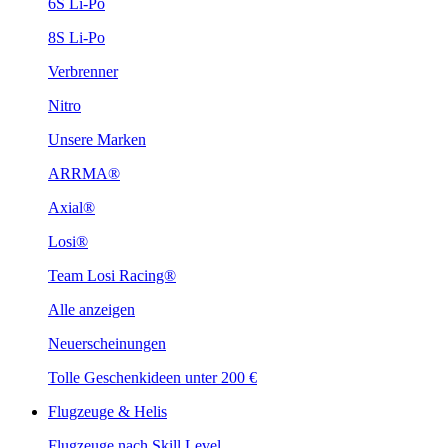
6S Li-Po
8S Li-Po
Verbrenner
Nitro
Unsere Marken
ARRMA®
Axial®
Losi®
Team Losi Racing®
Alle anzeigen
Neuerscheinungen
Tolle Geschenkideen unter 200 €
Flugzeuge & Helis
Flugzeuge nach Skill Level