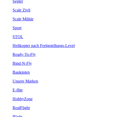
Segler
Scale Zivil
Scale Militär
Sport
STOL
Helikopter nach Fertigstellungs-Level
Ready-To-Fly
Bind-N-Fly
Baukästen
Unsere Marken
E-flite
HobbyZone
RealFlight
Blade