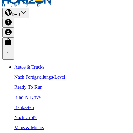
DEU
0
Autos & Trucks
Nach Fertigstellungs-Level
Ready-To-Run
Bind-N-Drive
Baukästen
Nach Größe
Minis & Micros