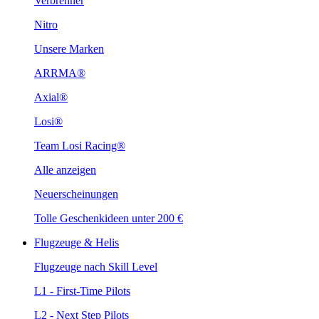
Verbrenner
Nitro
Unsere Marken
ARRMA®
Axial®
Losi®
Team Losi Racing®
Alle anzeigen
Neuerscheinungen
Tolle Geschenkideen unter 200 €
Flugzeuge & Helis
Flugzeuge nach Skill Level
L1 - First-Time Pilots
L2 - Next Step Pilots