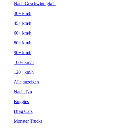
Nach Geschwindigkeit
30+ km/h
45+ km/h
60+ km/h
80+ km/h
90+ km/h
100+ km/h
120+ km/h
Alle anzeigen
Nach Typ
Buggies
Drag Cars
Monster Trucks