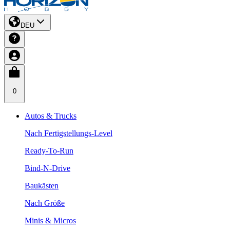
DEU
0
Autos & Trucks
Nach Fertigstellungs-Level
Ready-To-Run
Bind-N-Drive
Baukästen
Nach Größe
Minis & Micros