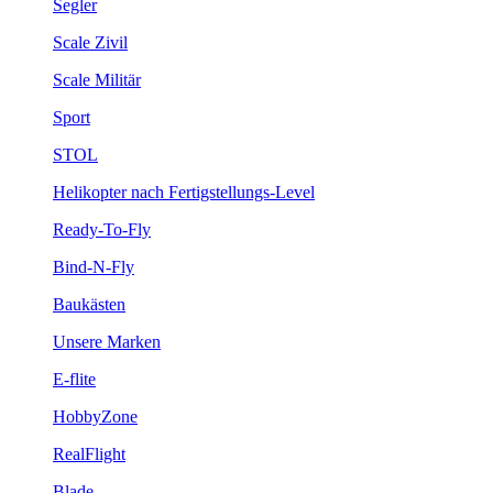
Segler
Scale Zivil
Scale Militär
Sport
STOL
Helikopter nach Fertigstellungs-Level
Ready-To-Fly
Bind-N-Fly
Baukästen
Unsere Marken
E-flite
HobbyZone
RealFlight
Blade