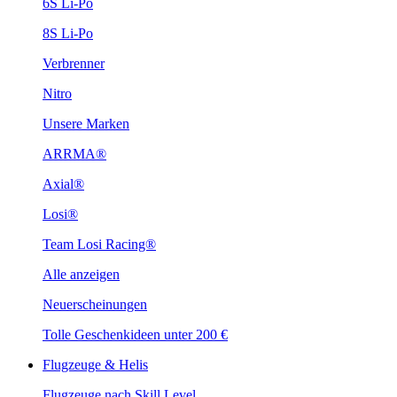
6S Li-Po
8S Li-Po
Verbrenner
Nitro
Unsere Marken
ARRMA®
Axial®
Losi®
Team Losi Racing®
Alle anzeigen
Neuerscheinungen
Tolle Geschenkideen unter 200 €
Flugzeuge & Helis
Flugzeuge nach Skill Level