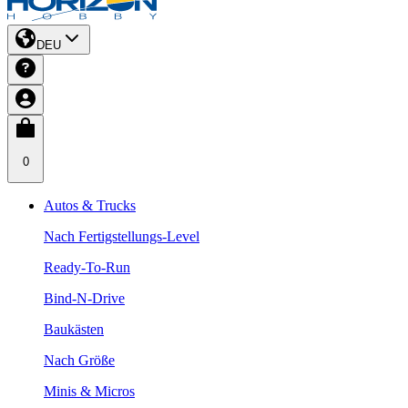
DEU
0
Autos & Trucks
Nach Fertigstellungs-Level
Ready-To-Run
Bind-N-Drive
Baukästen
Nach Größe
Minis & Micros