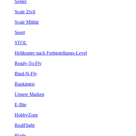
Segler
Scale Zivil
Scale Militär
Sport
STOL
Helikopter nach Fertigstellungs-Level
Ready-To-Fly
Bind-N-Fly
Baukästen
Unsere Marken
E-flite
HobbyZone
RealFlight
Blade