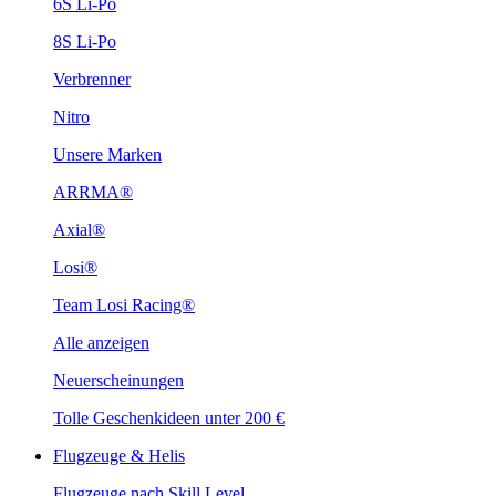
6S Li-Po
8S Li-Po
Verbrenner
Nitro
Unsere Marken
ARRMA®
Axial®
Losi®
Team Losi Racing®
Alle anzeigen
Neuerscheinungen
Tolle Geschenkideen unter 200 €
Flugzeuge & Helis
Flugzeuge nach Skill Level