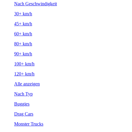
Nach Geschwindigkeit
30+ km/h
45+ km/h
60+ km/h
80+ km/h
90+ km/h
100+ km/h
120+ km/h
Alle anzeigen
Nach Typ
Buggies
Drag Cars
Monster Trucks