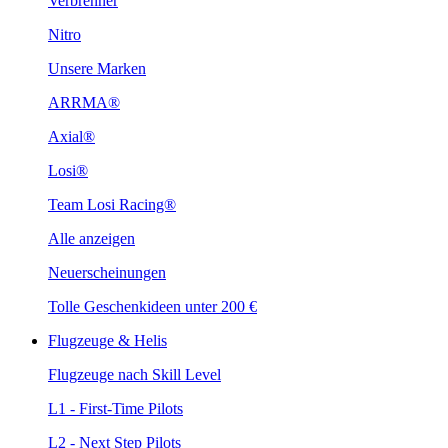
Verbrenner
Nitro
Unsere Marken
ARRMA®
Axial®
Losi®
Team Losi Racing®
Alle anzeigen
Neuerscheinungen
Tolle Geschenkideen unter 200 €
Flugzeuge & Helis
Flugzeuge nach Skill Level
L1 - First-Time Pilots
L2 - Next Step Pilots