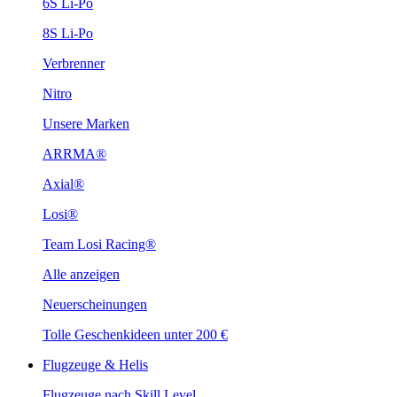
6S Li-Po
8S Li-Po
Verbrenner
Nitro
Unsere Marken
ARRMA®
Axial®
Losi®
Team Losi Racing®
Alle anzeigen
Neuerscheinungen
Tolle Geschenkideen unter 200 €
Flugzeuge & Helis
Flugzeuge nach Skill Level