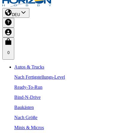
DEU
0
Autos & Trucks
Nach Fertigstellungs-Level
Ready-To-Run
Bind-N-Drive
Baukästen
Nach Größe
Minis & Micros