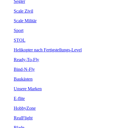
Segler
Scale Zivil
Scale Militär
Sport
STOL
Helikopter nach Fertigstellungs-Level
Ready-To-Fly
Bind-N-Fly
Baukästen
Unsere Marken
E-flite
HobbyZone
RealFlight
Blade