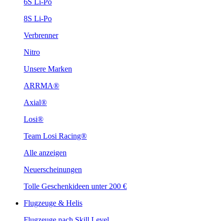
6S Li-Po
8S Li-Po
Verbrenner
Nitro
Unsere Marken
ARRMA®
Axial®
Losi®
Team Losi Racing®
Alle anzeigen
Neuerscheinungen
Tolle Geschenkideen unter 200 €
Flugzeuge & Helis
Flugzeuge nach Skill Level