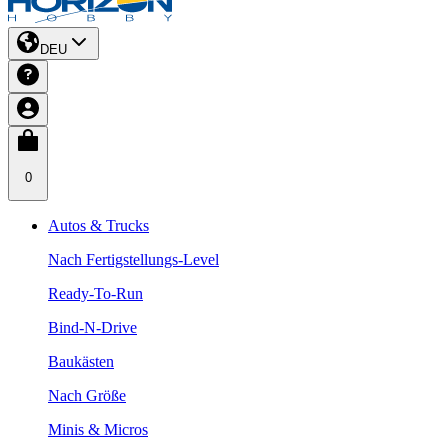
DEU
0
Autos & Trucks
Nach Fertigstellungs-Level
Ready-To-Run
Bind-N-Drive
Baukästen
Nach Größe
Minis & Micros