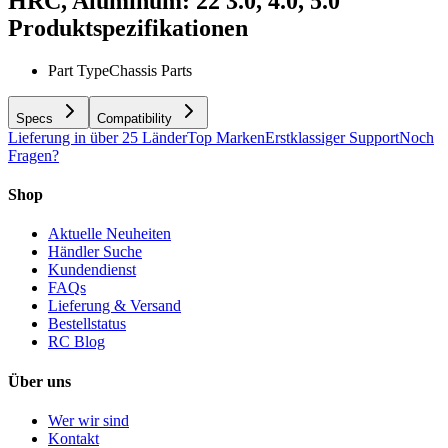
HRC, Aluminum: 22 3.0, 4.0, 5.0
Produktspezifikationen
Part Type
Chassis Parts
Specs
Compatibility
Lieferung in über 25 Länder
Top Marken
Erstklassiger Support
Noch
Fragen?
Shop
Aktuelle Neuheiten
Händler Suche
Kundendienst
FAQs
Lieferung & Versand
Bestellstatus
RC Blog
Über uns
Wer wir sind
Kontakt