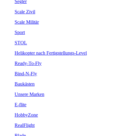
Segler
Scale Zivil
Scale Militär
Sport
STOL
Helikopter nach Fertigstellungs-Level
Ready-To-Fly
Bind-N-Fly
Baukästen
Unsere Marken
E-flite
HobbyZone
RealFlight
Blade