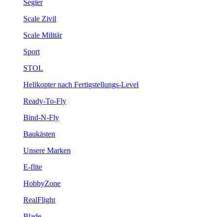
Segler
Scale Zivil
Scale Militär
Sport
STOL
Helikopter nach Fertigstellungs-Level
Ready-To-Fly
Bind-N-Fly
Baukästen
Unsere Marken
E-flite
HobbyZone
RealFlight
Blade