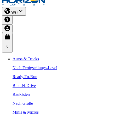
DEU
0
Autos & Trucks
Nach Fertigstellungs-Level
Ready-To-Run
Bind-N-Drive
Baukästen
Nach Größe
Minis & Micros