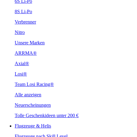
6S Li-Po
8S Li-Po
Verbrenner
Nitro
Unsere Marken
ARRMA®
Axial®
Losi®
Team Losi Racing®
Alle anzeigen
Neuerscheinungen
Tolle Geschenkideen unter 200 €
Flugzeuge & Helis
Flugzeuge nach Skill Level