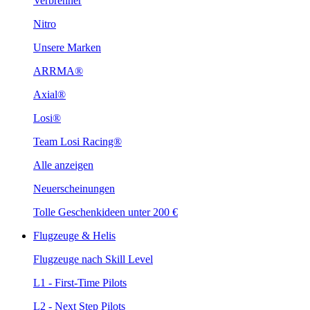
Verbrenner
Nitro
Unsere Marken
ARRMA®
Axial®
Losi®
Team Losi Racing®
Alle anzeigen
Neuerscheinungen
Tolle Geschenkideen unter 200 €
Flugzeuge & Helis
Flugzeuge nach Skill Level
L1 - First-Time Pilots
L2 - Next Step Pilots