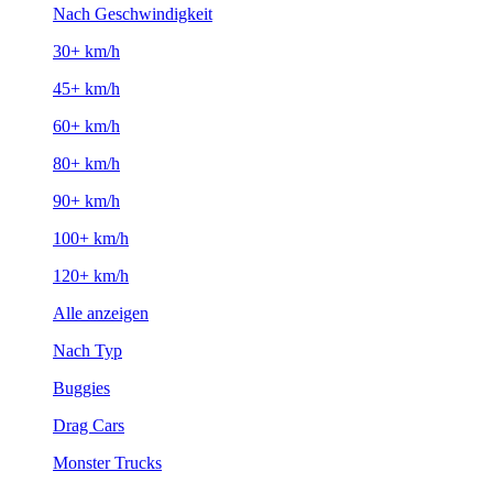
Nach Geschwindigkeit
30+ km/h
45+ km/h
60+ km/h
80+ km/h
90+ km/h
100+ km/h
120+ km/h
Alle anzeigen
Nach Typ
Buggies
Drag Cars
Monster Trucks