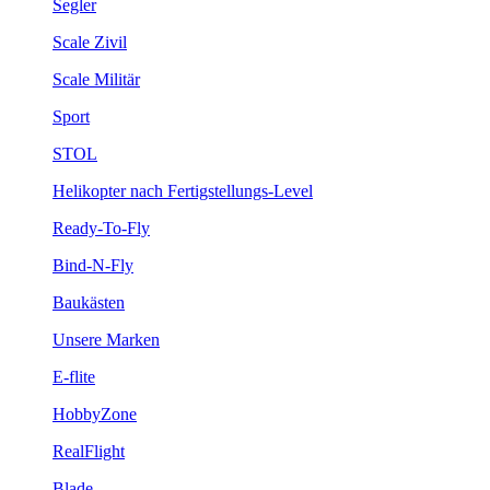
Segler
Scale Zivil
Scale Militär
Sport
STOL
Helikopter nach Fertigstellungs-Level
Ready-To-Fly
Bind-N-Fly
Baukästen
Unsere Marken
E-flite
HobbyZone
RealFlight
Blade