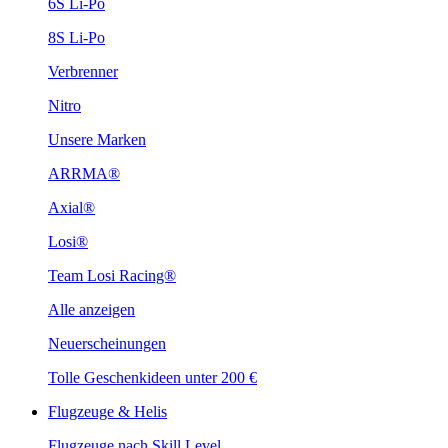
6S Li-Po
8S Li-Po
Verbrenner
Nitro
Unsere Marken
ARRMA®
Axial®
Losi®
Team Losi Racing®
Alle anzeigen
Neuerscheinungen
Tolle Geschenkideen unter 200 €
Flugzeuge & Helis
Flugzeuge nach Skill Level