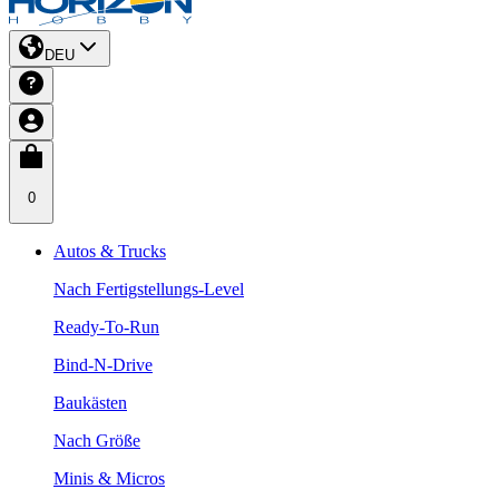
DEU
0
Autos & Trucks
Nach Fertigstellungs-Level
Ready-To-Run
Bind-N-Drive
Baukästen
Nach Größe
Minis & Micros