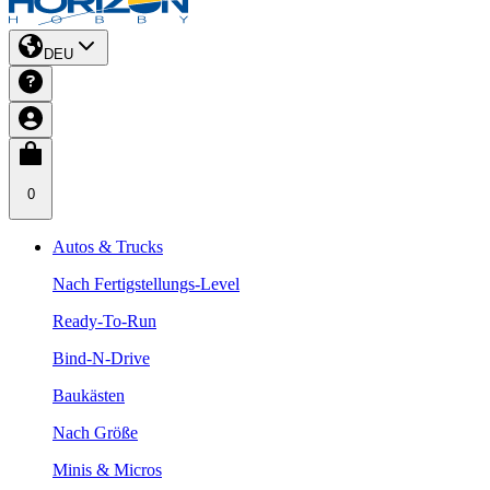
DEU
0
Autos & Trucks
Nach Fertigstellungs-Level
Ready-To-Run
Bind-N-Drive
Baukästen
Nach Größe
Minis & Micros