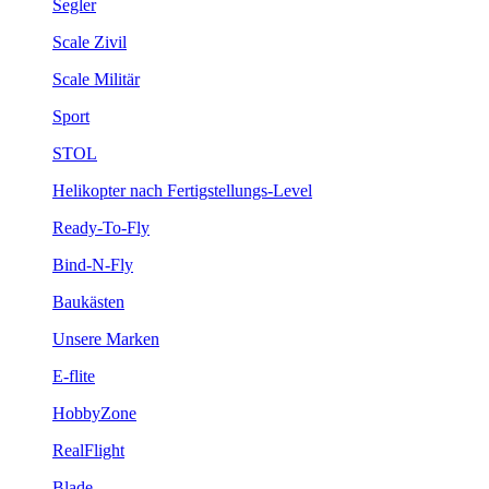
Segler
Scale Zivil
Scale Militär
Sport
STOL
Helikopter nach Fertigstellungs-Level
Ready-To-Fly
Bind-N-Fly
Baukästen
Unsere Marken
E-flite
HobbyZone
RealFlight
Blade