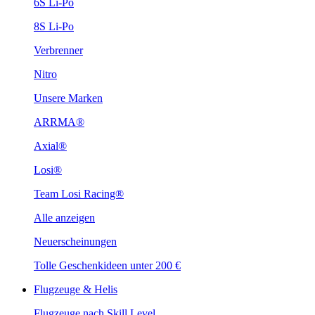
6S Li-Po
8S Li-Po
Verbrenner
Nitro
Unsere Marken
ARRMA®
Axial®
Losi®
Team Losi Racing®
Alle anzeigen
Neuerscheinungen
Tolle Geschenkideen unter 200 €
Flugzeuge & Helis
Flugzeuge nach Skill Level