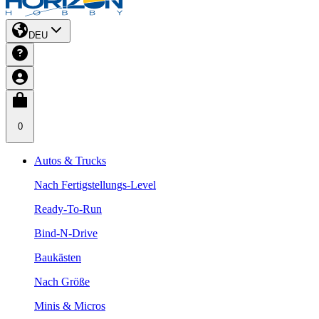
DEU
0
Autos & Trucks
Nach Fertigstellungs-Level
Ready-To-Run
Bind-N-Drive
Baukästen
Nach Größe
Minis & Micros