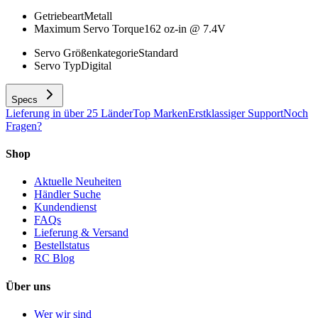
Getriebeart
Metall
Maximum Servo Torque
162 oz-in @ 7.4V
Servo Größenkategorie
Standard
Servo Typ
Digital
Specs
Lieferung in über 25 Länder
Top Marken
Erstklassiger Support
Noch
Fragen?
Shop
Aktuelle Neuheiten
Händler Suche
Kundendienst
FAQs
Lieferung & Versand
Bestellstatus
RC Blog
Über uns
Wer wir sind