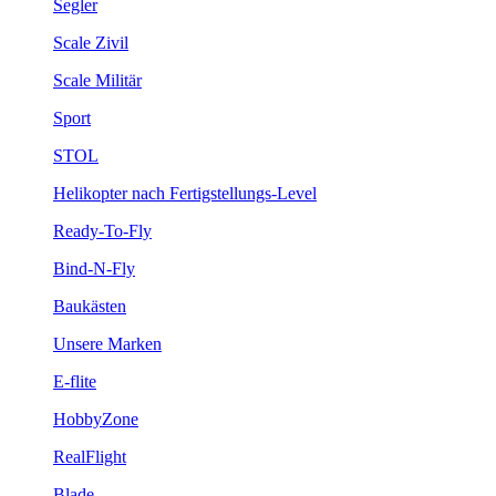
Segler
Scale Zivil
Scale Militär
Sport
STOL
Helikopter nach Fertigstellungs-Level
Ready-To-Fly
Bind-N-Fly
Baukästen
Unsere Marken
E-flite
HobbyZone
RealFlight
Blade