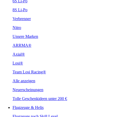
6S Li-Po
8S Li-Po
Verbrenner
Nitro
Unsere Marken
ARRMA®
Axial®
Losi®
Team Losi Racing®
Alle anzeigen
Neuerscheinungen
Tolle Geschenkideen unter 200 €
Flugzeuge & Helis
Flugzeuge nach Skill Level