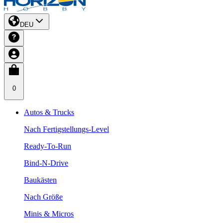
DEU
0
Autos & Trucks
Nach Fertigstellungs-Level
Ready-To-Run
Bind-N-Drive
Baukästen
Nach Größe
Minis & Micros