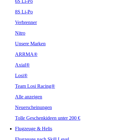
6S Li-Po
8S Li-Po
Verbrenner
Nitro
Unsere Marken
ARRMA®
Axial®
Losi®
Team Losi Racing®
Alle anzeigen
Neuerscheinungen
Tolle Geschenkideen unter 200 €
Flugzeuge & Helis
Flugzeuge nach Skill Level