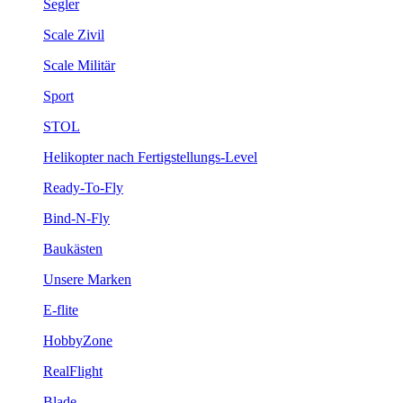
Segler
Scale Zivil
Scale Militär
Sport
STOL
Helikopter nach Fertigstellungs-Level
Ready-To-Fly
Bind-N-Fly
Baukästen
Unsere Marken
E-flite
HobbyZone
RealFlight
Blade