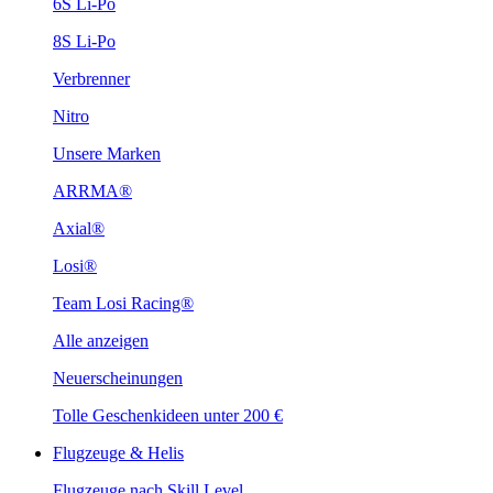
6S Li-Po
8S Li-Po
Verbrenner
Nitro
Unsere Marken
ARRMA®
Axial®
Losi®
Team Losi Racing®
Alle anzeigen
Neuerscheinungen
Tolle Geschenkideen unter 200 €
Flugzeuge & Helis
Flugzeuge nach Skill Level