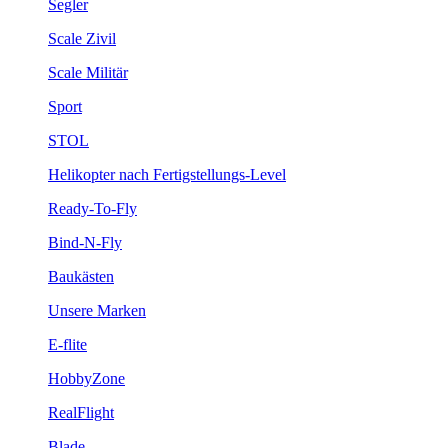
Segler
Scale Zivil
Scale Militär
Sport
STOL
Helikopter nach Fertigstellungs-Level
Ready-To-Fly
Bind-N-Fly
Baukästen
Unsere Marken
E-flite
HobbyZone
RealFlight
Blade