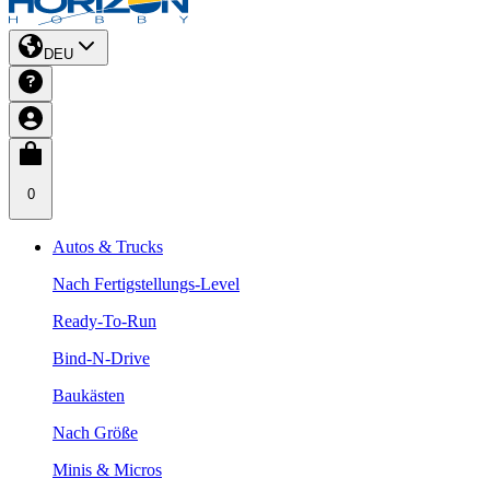
DEU
0
Autos & Trucks
Nach Fertigstellungs-Level
Ready-To-Run
Bind-N-Drive
Baukästen
Nach Größe
Minis & Micros