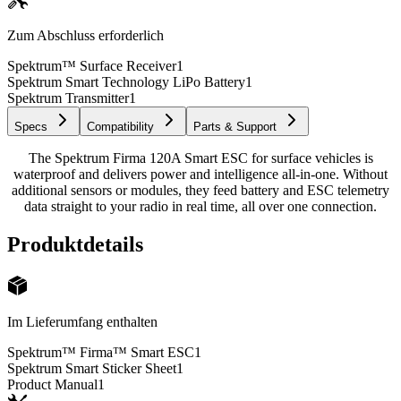
Zum Abschluss erforderlich
Spektrum™ Surface Receiver
1
Spektrum Smart Technology LiPo Battery
1
Spektrum Transmitter
1
Specs
Compatibility
Parts & Support
The Spektrum Firma 120A Smart ESC for surface vehicles is
waterproof and delivers power and intelligence all-in-one. Without
additional sensors or modules, they feed battery and ESC telemetry
data straight to your radio in real time, all over one connection.
Produktdetails
Im Lieferumfang enthalten
Spektrum™ Firma™ Smart ESC
1
Spektrum Smart Sticker Sheet
1
Product Manual
1