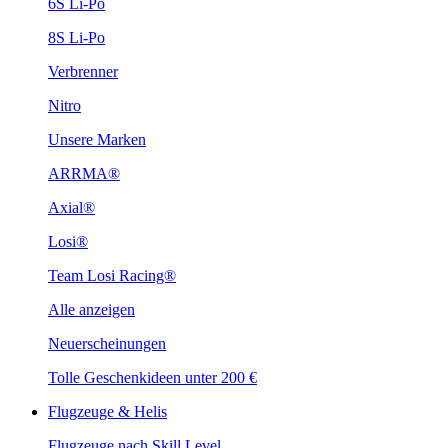
6S Li-Po
8S Li-Po
Verbrenner
Nitro
Unsere Marken
ARRMA®
Axial®
Losi®
Team Losi Racing®
Alle anzeigen
Neuerscheinungen
Tolle Geschenkideen unter 200 €
Flugzeuge & Helis
Flugzeuge nach Skill Level