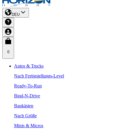
DEU
0
Autos & Trucks
Nach Fertigstellungs-Level
Ready-To-Run
Bind-N-Drive
Baukästen
Nach Größe
Minis & Micros