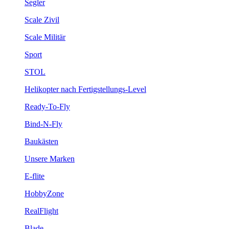
Segler
Scale Zivil
Scale Militär
Sport
STOL
Helikopter nach Fertigstellungs-Level
Ready-To-Fly
Bind-N-Fly
Baukästen
Unsere Marken
E-flite
HobbyZone
RealFlight
Blade