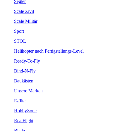
Segler
Scale Zivil
Scale Militär
Sport
STOL
Helikopter nach Fertigstellungs-Level
Ready-To-Fly
Bind-N-Fly
Baukästen
Unsere Marken
E-flite
HobbyZone
RealFlight
Blade