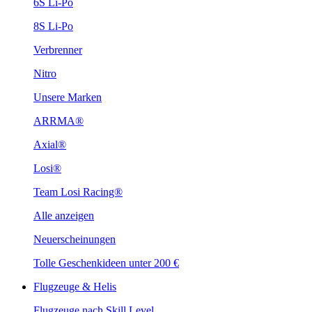
6S Li-Po
8S Li-Po
Verbrenner
Nitro
Unsere Marken
ARRMA®
Axial®
Losi®
Team Losi Racing®
Alle anzeigen
Neuerscheinungen
Tolle Geschenkideen unter 200 €
Flugzeuge & Helis
Flugzeuge nach Skill Level