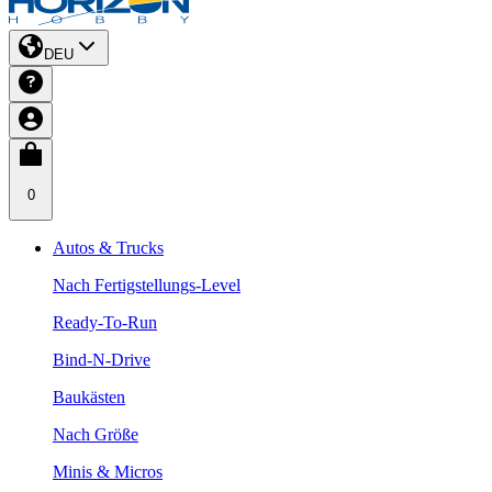
DEU
0
Autos & Trucks
Nach Fertigstellungs-Level
Ready-To-Run
Bind-N-Drive
Baukästen
Nach Größe
Minis & Micros