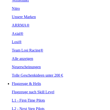
Verbrenner
Nitro
Unsere Marken
ARRMA®
Axial®
Losi®
Team Losi Racing®
Alle anzeigen
Neuerscheinungen
Tolle Geschenkideen unter 200 €
Flugzeuge & Helis
Flugzeuge nach Skill Level
L1 - First-Time Pilots
L2 - Next Step Pilots