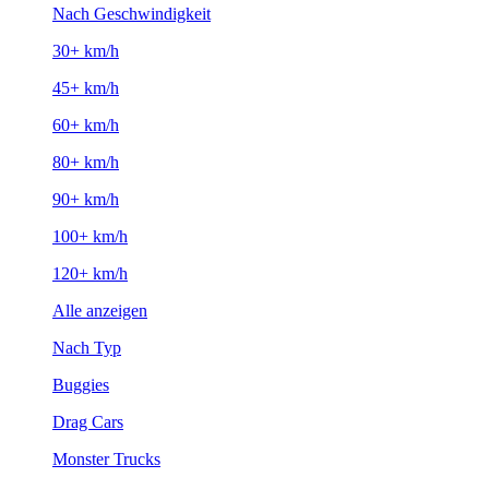
Nach Geschwindigkeit
30+ km/h
45+ km/h
60+ km/h
80+ km/h
90+ km/h
100+ km/h
120+ km/h
Alle anzeigen
Nach Typ
Buggies
Drag Cars
Monster Trucks