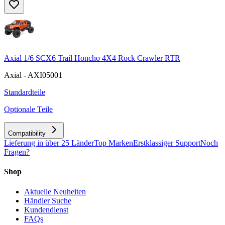
Axial 1/6 SCX6 Trail Honcho 4X4 Rock Crawler RTR
Axial - AXI05001
Standardteile
Optionale Teile
Compatibility
Lieferung in über 25 Länder
Top Marken
Erstklassiger Support
Noch
Fragen?
Shop
Aktuelle Neuheiten
Händler Suche
Kundendienst
FAQs