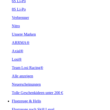
6S Li-Po
8S Li-Po
Verbrenner
Nitro
Unsere Marken
ARRMA®
Axial®
Losi®
Team Losi Racing®
Alle anzeigen
Neuerscheinungen
Tolle Geschenkideen unter 200 €
Flugzeuge & Helis
Flugzeuge nach Skill Level