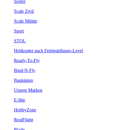
Segler
Scale Zivil
Scale Militär
Sport
STOL
Helikopter nach Fertigstellungs-Level
Ready-To-Fly
Bind-N-Fly
Baukästen
Unsere Marken
E-flite
HobbyZone
RealFlight
Blade