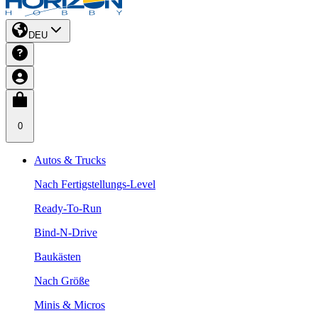
DEU
0
Autos & Trucks
Nach Fertigstellungs-Level
Ready-To-Run
Bind-N-Drive
Baukästen
Nach Größe
Minis & Micros