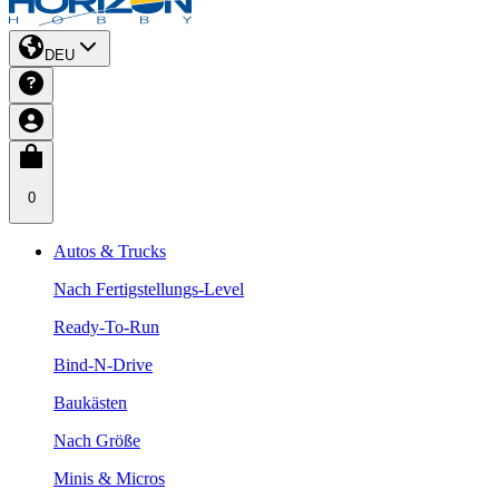
DEU
0
Autos & Trucks
Nach Fertigstellungs-Level
Ready-To-Run
Bind-N-Drive
Baukästen
Nach Größe
Minis & Micros