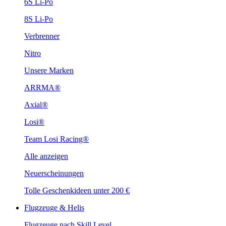
6S Li-Po
8S Li-Po
Verbrenner
Nitro
Unsere Marken
ARRMA®
Axial®
Losi®
Team Losi Racing®
Alle anzeigen
Neuerscheinungen
Tolle Geschenkideen unter 200 €
Flugzeuge & Helis
Flugzeuge nach Skill Level