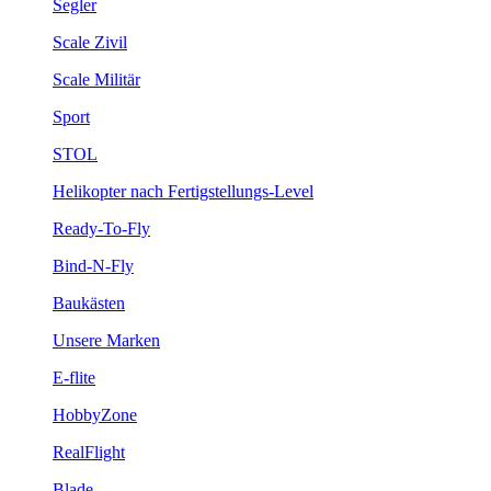
Segler
Scale Zivil
Scale Militär
Sport
STOL
Helikopter nach Fertigstellungs-Level
Ready-To-Fly
Bind-N-Fly
Baukästen
Unsere Marken
E-flite
HobbyZone
RealFlight
Blade