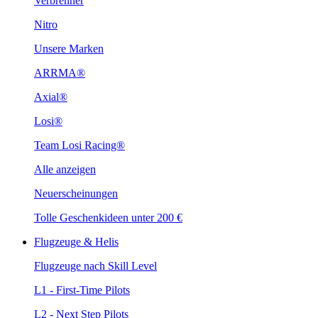
Verbrenner
Nitro
Unsere Marken
ARRMA®
Axial®
Losi®
Team Losi Racing®
Alle anzeigen
Neuerscheinungen
Tolle Geschenkideen unter 200 €
Flugzeuge & Helis
Flugzeuge nach Skill Level
L1 - First-Time Pilots
L2 - Next Step Pilots