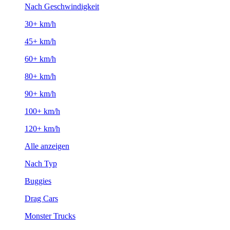
Nach Geschwindigkeit
30+ km/h
45+ km/h
60+ km/h
80+ km/h
90+ km/h
100+ km/h
120+ km/h
Alle anzeigen
Nach Typ
Buggies
Drag Cars
Monster Trucks