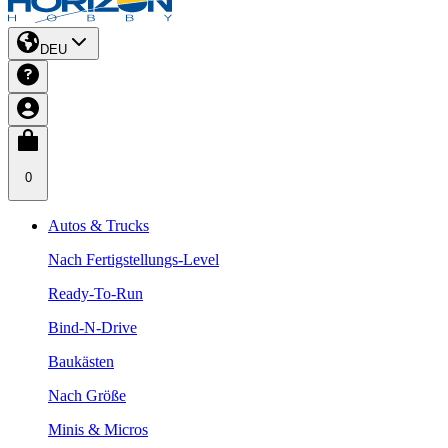
DEU
0
Autos & Trucks
Nach Fertigstellungs-Level
Ready-To-Run
Bind-N-Drive
Baukästen
Nach Größe
Minis & Micros