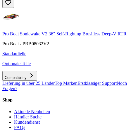
Pro Boat Sonicwake V2 36" Self-Righting Brushless Deep-V RTR
Pro Boat - PRB08032V2
Standardteile
Optionale Teile
Compatibility
Lieferung in über 25 Länder
Top Marken
Erstklassiger Support
Noch
Fragen?
Shop
Aktuelle Neuheiten
Händler Suche
Kundendienst
FAQs