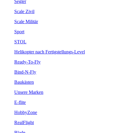
Segler
Scale Zivil
Scale Militär
Sport
STOL
Helikopter nach Fertigstellungs-Level
Ready-To-Fly
Bind-N-Fly
Baukästen
Unsere Marken
E-flite
HobbyZone
RealFlight
Blade