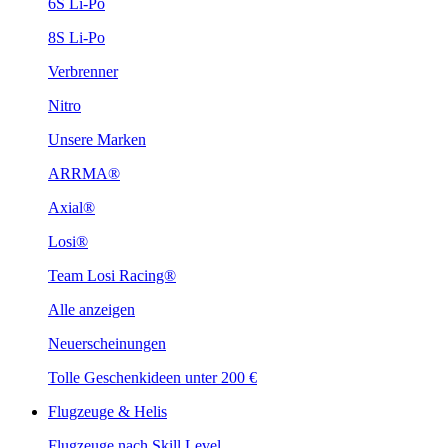
6S Li-Po
8S Li-Po
Verbrenner
Nitro
Unsere Marken
ARRMA®
Axial®
Losi®
Team Losi Racing®
Alle anzeigen
Neuerscheinungen
Tolle Geschenkideen unter 200 €
Flugzeuge & Helis
Flugzeuge nach Skill Level