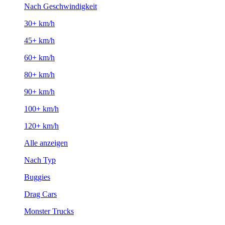
Nach Geschwindigkeit
30+ km/h
45+ km/h
60+ km/h
80+ km/h
90+ km/h
100+ km/h
120+ km/h
Alle anzeigen
Nach Typ
Buggies
Drag Cars
Monster Trucks