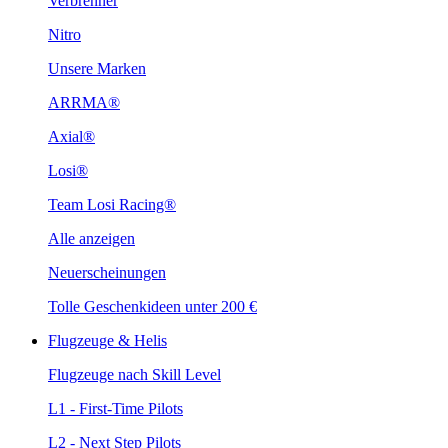
Verbrenner
Nitro
Unsere Marken
ARRMA®
Axial®
Losi®
Team Losi Racing®
Alle anzeigen
Neuerscheinungen
Tolle Geschenkideen unter 200 €
Flugzeuge & Helis
Flugzeuge nach Skill Level
L1 - First-Time Pilots
L2 - Next Step Pilots