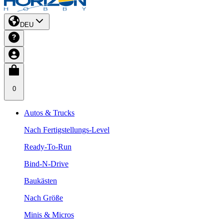
DEU
0
Autos & Trucks
Nach Fertigstellungs-Level
Ready-To-Run
Bind-N-Drive
Baukästen
Nach Größe
Minis & Micros