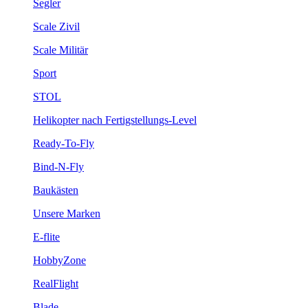
Segler
Scale Zivil
Scale Militär
Sport
STOL
Helikopter nach Fertigstellungs-Level
Ready-To-Fly
Bind-N-Fly
Baukästen
Unsere Marken
E-flite
HobbyZone
RealFlight
Blade