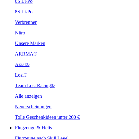
6S Li-Po
8S Li-Po
Verbrenner
Nitro
Unsere Marken
ARRMA®
Axial®
Losi®
Team Losi Racing®
Alle anzeigen
Neuerscheinungen
Tolle Geschenkideen unter 200 €
Flugzeuge & Helis
Flugzeuge nach Skill Level