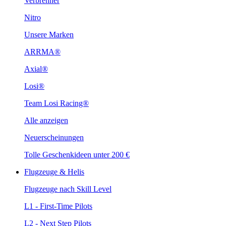
Verbrenner
Nitro
Unsere Marken
ARRMA®
Axial®
Losi®
Team Losi Racing®
Alle anzeigen
Neuerscheinungen
Tolle Geschenkideen unter 200 €
Flugzeuge & Helis
Flugzeuge nach Skill Level
L1 - First-Time Pilots
L2 - Next Step Pilots