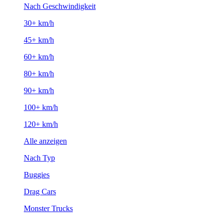
Nach Geschwindigkeit
30+ km/h
45+ km/h
60+ km/h
80+ km/h
90+ km/h
100+ km/h
120+ km/h
Alle anzeigen
Nach Typ
Buggies
Drag Cars
Monster Trucks