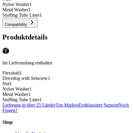
Nylon Washer
1
Metal Washer
1
Stuffing Tube Liner
1
Compatibility
Produktdetails
Im Lieferumfang enthalten
Flexshaft
1
Drivedog with Setscrew
1
Nut
1
Nylon Washer
1
Metal Washer
1
Stuffing Tube Liner
1
Lieferung in über 25 Länder
Top Marken
Erstklassiger Support
Noch
Fragen?
Shop