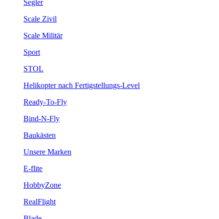
Segler
Scale Zivil
Scale Militär
Sport
STOL
Helikopter nach Fertigstellungs-Level
Ready-To-Fly
Bind-N-Fly
Baukästen
Unsere Marken
E-flite
HobbyZone
RealFlight
Blade