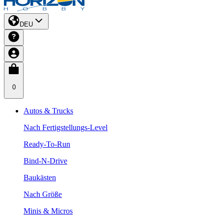
DEU
0
Autos & Trucks
Nach Fertigstellungs-Level
Ready-To-Run
Bind-N-Drive
Baukästen
Nach Größe
Minis & Micros