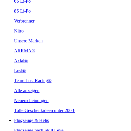
6S Li-Po
8S Li-Po
Verbrenner
Nitro
Unsere Marken
ARRMA®
Axial®
Losi®
Team Losi Racing®
Alle anzeigen
Neuerscheinungen
Tolle Geschenkideen unter 200 €
Flugzeuge & Helis
Flugzeuge nach Skill Level