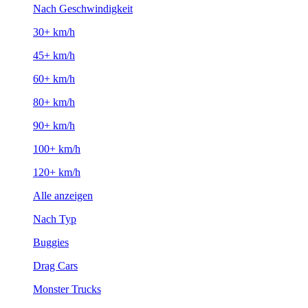
Nach Geschwindigkeit
30+ km/h
45+ km/h
60+ km/h
80+ km/h
90+ km/h
100+ km/h
120+ km/h
Alle anzeigen
Nach Typ
Buggies
Drag Cars
Monster Trucks