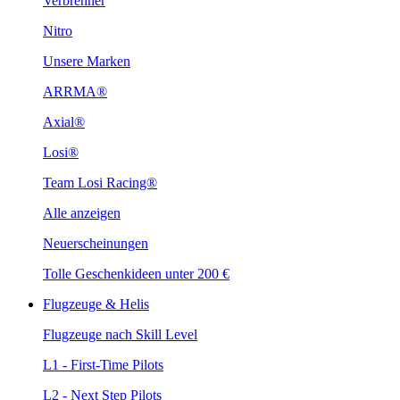
Verbrenner
Nitro
Unsere Marken
ARRMA®
Axial®
Losi®
Team Losi Racing®
Alle anzeigen
Neuerscheinungen
Tolle Geschenkideen unter 200 €
Flugzeuge & Helis
Flugzeuge nach Skill Level
L1 - First-Time Pilots
L2 - Next Step Pilots