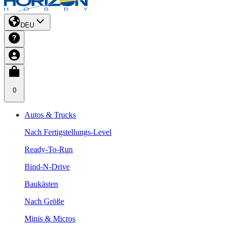
DEU
0
Autos & Trucks
Nach Fertigstellungs-Level
Ready-To-Run
Bind-N-Drive
Baukästen
Nach Größe
Minis & Micros