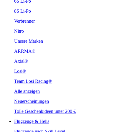
6S Li-Po
8S Li-Po
Verbrenner
Nitro
Unsere Marken
ARRMA®
Axial®
Losi®
Team Losi Racing®
Alle anzeigen
Neuerscheinungen
Tolle Geschenkideen unter 200 €
Flugzeuge & Helis
Flugzeuge nach Skill Level