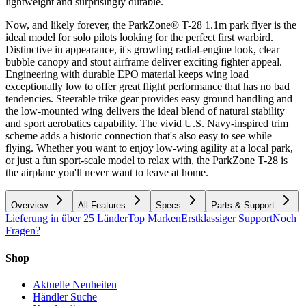
lightweight and surprisingly durable.
Now, and likely forever, the ParkZone® T-28 1.1m park flyer is the
ideal model for solo pilots looking for the perfect first warbird.
Distinctive in appearance, it's growling radial-engine look, clear
bubble canopy and stout airframe deliver exciting fighter appeal.
Engineering with durable EPO material keeps wing load
exceptionally low to offer great flight performance that has no bad
tendencies. Steerable trike gear provides easy ground handling and
the low-mounted wing delivers the ideal blend of natural stability
and sport aerobatics capability. The vivid U.S. Navy-inspired trim
scheme adds a historic connection that's also easy to see while
flying. Whether you want to enjoy low-wing agility at a local park,
or just a fun sport-scale model to relax with, the ParkZone T-28 is
the airplane you'll never want to leave at home.
Overview
All Features
Specs
Parts & Support
Lieferung in über 25 Länder
Top Marken
Erstklassiger Support
Noch
Fragen?
Shop
Aktuelle Neuheiten
Händler Suche