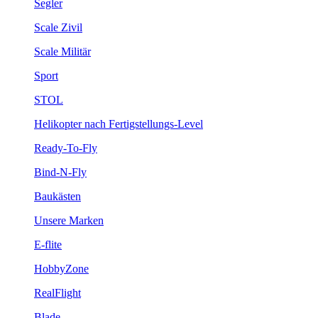
Segler
Scale Zivil
Scale Militär
Sport
STOL
Helikopter nach Fertigstellungs-Level
Ready-To-Fly
Bind-N-Fly
Baukästen
Unsere Marken
E-flite
HobbyZone
RealFlight
Blade