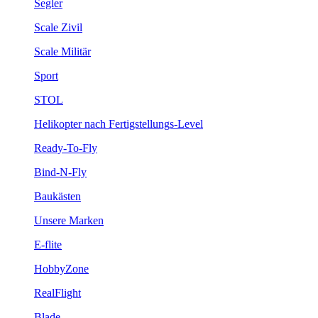
Segler
Scale Zivil
Scale Militär
Sport
STOL
Helikopter nach Fertigstellungs-Level
Ready-To-Fly
Bind-N-Fly
Baukästen
Unsere Marken
E-flite
HobbyZone
RealFlight
Blade