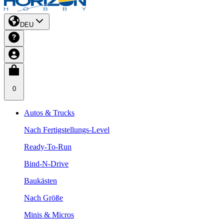
DEU
0
Autos & Trucks
Nach Fertigstellungs-Level
Ready-To-Run
Bind-N-Drive
Baukästen
Nach Größe
Minis & Micros