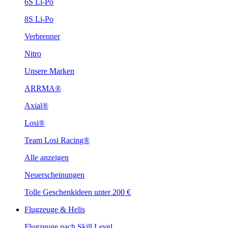
6S Li-Po
8S Li-Po
Verbrenner
Nitro
Unsere Marken
ARRMA®
Axial®
Losi®
Team Losi Racing®
Alle anzeigen
Neuerscheinungen
Tolle Geschenkideen unter 200 €
Flugzeuge & Helis
Flugzeuge nach Skill Level