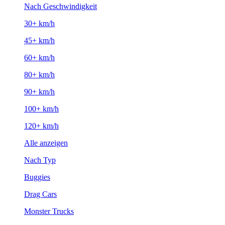
Nach Geschwindigkeit
30+ km/h
45+ km/h
60+ km/h
80+ km/h
90+ km/h
100+ km/h
120+ km/h
Alle anzeigen
Nach Typ
Buggies
Drag Cars
Monster Trucks