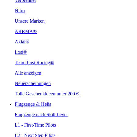
Verbrenner
Nitro
Unsere Marken
ARRMA®
Axial®
Losi®
Team Losi Racing®
Alle anzeigen
Neuerscheinungen
Tolle Geschenkideen unter 200 €
Flugzeuge & Helis
Flugzeuge nach Skill Level
L1 - First-Time Pilots
L2 - Next Step Pilots