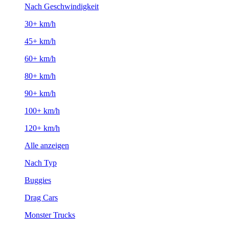
Nach Geschwindigkeit
30+ km/h
45+ km/h
60+ km/h
80+ km/h
90+ km/h
100+ km/h
120+ km/h
Alle anzeigen
Nach Typ
Buggies
Drag Cars
Monster Trucks