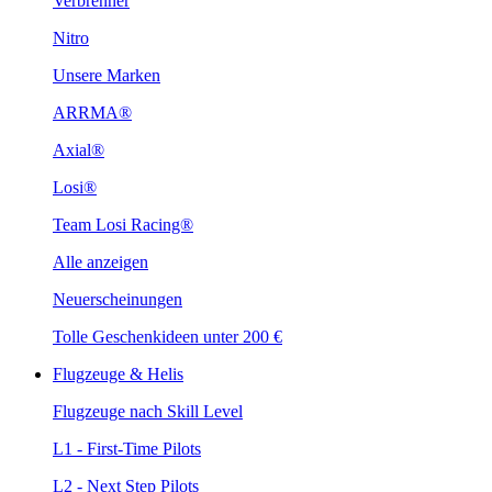
Verbrenner
Nitro
Unsere Marken
ARRMA®
Axial®
Losi®
Team Losi Racing®
Alle anzeigen
Neuerscheinungen
Tolle Geschenkideen unter 200 €
Flugzeuge & Helis
Flugzeuge nach Skill Level
L1 - First-Time Pilots
L2 - Next Step Pilots