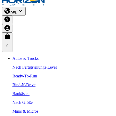
DEU
0
Autos & Trucks
Nach Fertigstellungs-Level
Ready-To-Run
Bind-N-Drive
Baukästen
Nach Größe
Minis & Micros