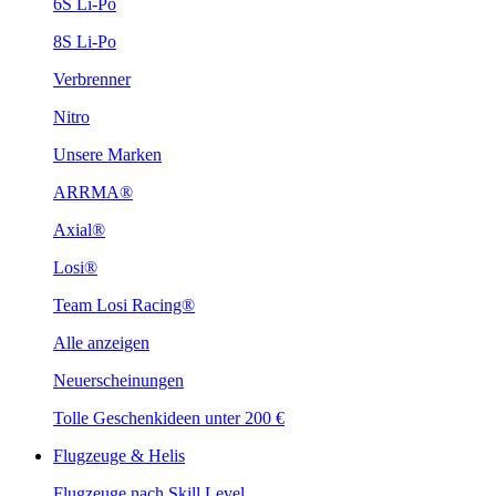
6S Li-Po
8S Li-Po
Verbrenner
Nitro
Unsere Marken
ARRMA®
Axial®
Losi®
Team Losi Racing®
Alle anzeigen
Neuerscheinungen
Tolle Geschenkideen unter 200 €
Flugzeuge & Helis
Flugzeuge nach Skill Level