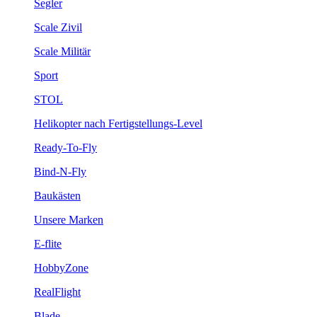
Segler
Scale Zivil
Scale Militär
Sport
STOL
Helikopter nach Fertigstellungs-Level
Ready-To-Fly
Bind-N-Fly
Baukästen
Unsere Marken
E-flite
HobbyZone
RealFlight
Blade