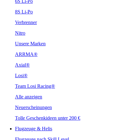
6S Li-Po
8S Li-Po
Verbrenner
Nitro
Unsere Marken
ARRMA®
Axial®
Losi®
Team Losi Racing®
Alle anzeigen
Neuerscheinungen
Tolle Geschenkideen unter 200 €
Flugzeuge & Helis
Flugzeuge nach Skill Level