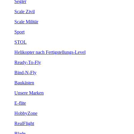
Segler
Scale Zivil
Scale Militär
Sport
STOL
Helikopter nach Fertigstellungs-Level
Ready-To-Fly
Bind-N-Fly
Baukästen
Unsere Marken
E-flite
HobbyZone
RealFlight
Blade