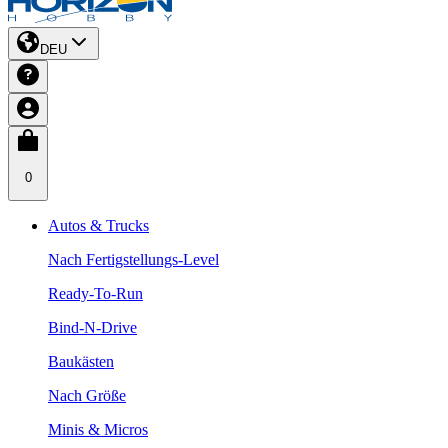
DEU
0
Autos & Trucks
Nach Fertigstellungs-Level
Ready-To-Run
Bind-N-Drive
Baukästen
Nach Größe
Minis & Micros