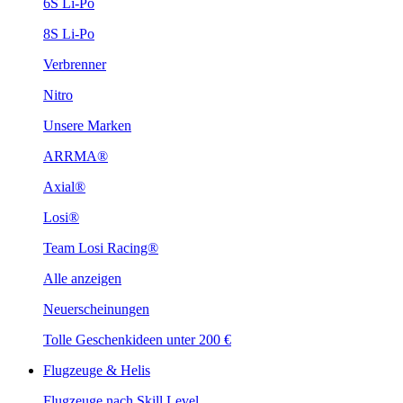
6S Li-Po
8S Li-Po
Verbrenner
Nitro
Unsere Marken
ARRMA®
Axial®
Losi®
Team Losi Racing®
Alle anzeigen
Neuerscheinungen
Tolle Geschenkideen unter 200 €
Flugzeuge & Helis
Flugzeuge nach Skill Level