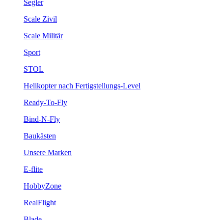
Segler
Scale Zivil
Scale Militär
Sport
STOL
Helikopter nach Fertigstellungs-Level
Ready-To-Fly
Bind-N-Fly
Baukästen
Unsere Marken
E-flite
HobbyZone
RealFlight
Blade