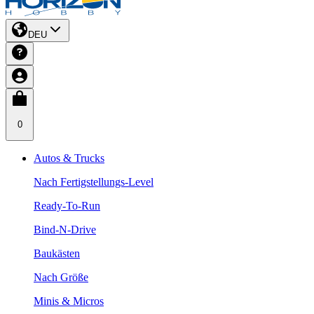
DEU
0
Autos & Trucks
Nach Fertigstellungs-Level
Ready-To-Run
Bind-N-Drive
Baukästen
Nach Größe
Minis & Micros