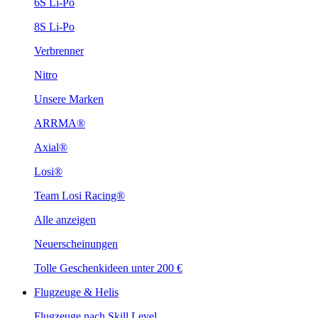
6S Li-Po
8S Li-Po
Verbrenner
Nitro
Unsere Marken
ARRMA®
Axial®
Losi®
Team Losi Racing®
Alle anzeigen
Neuerscheinungen
Tolle Geschenkideen unter 200 €
Flugzeuge & Helis
Flugzeuge nach Skill Level