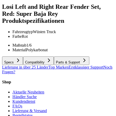
Losi Left and Right Rear Fender Set,
Red: Super Baja Rey
Produktspezifikationen
Fahrzeugtyp
Wüsten Truck
Farbe
Rot
Maßstab
1/6
Material
Polykarbonat
Specs
Compatibility
Parts & Support
Lieferung in über 25 Länder
Top Marken
Erstklassiger Support
Noch
Fragen?
Shop
Aktuelle Neuheiten
Händler Suche
Kundendienst
FAQs
Lieferung & Versand
Bestellstatus