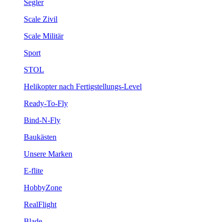
Segler
Scale Zivil
Scale Militär
Sport
STOL
Helikopter nach Fertigstellungs-Level
Ready-To-Fly
Bind-N-Fly
Baukästen
Unsere Marken
E-flite
HobbyZone
RealFlight
Blade