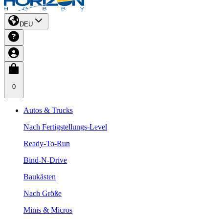
DEU
0
Autos & Trucks
Nach Fertigstellungs-Level
Ready-To-Run
Bind-N-Drive
Baukästen
Nach Größe
Minis & Micros