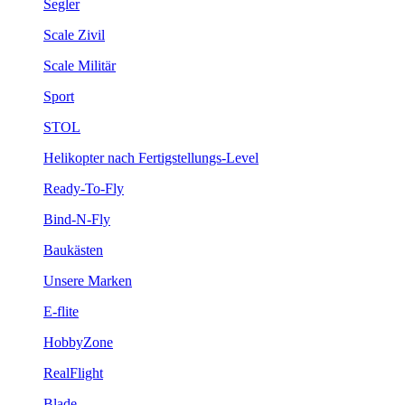
Segler
Scale Zivil
Scale Militär
Sport
STOL
Helikopter nach Fertigstellungs-Level
Ready-To-Fly
Bind-N-Fly
Baukästen
Unsere Marken
E-flite
HobbyZone
RealFlight
Blade