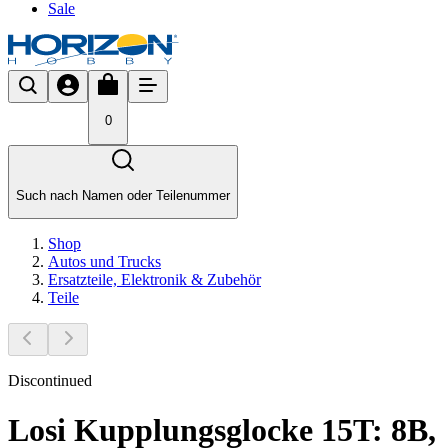
Sale
0
Such nach Namen oder Teilenummer
Shop
Autos und Trucks
Ersatzteile, Elektronik & Zubehör
Teile
Discontinued
Losi Kupplungsglocke 15T: 8B,