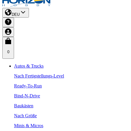
DEU
0
Autos & Trucks
Nach Fertigstellungs-Level
Ready-To-Run
Bind-N-Drive
Baukästen
Nach Größe
Minis & Micros