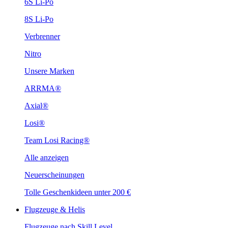
6S Li-Po
8S Li-Po
Verbrenner
Nitro
Unsere Marken
ARRMA®
Axial®
Losi®
Team Losi Racing®
Alle anzeigen
Neuerscheinungen
Tolle Geschenkideen unter 200 €
Flugzeuge & Helis
Flugzeuge nach Skill Level