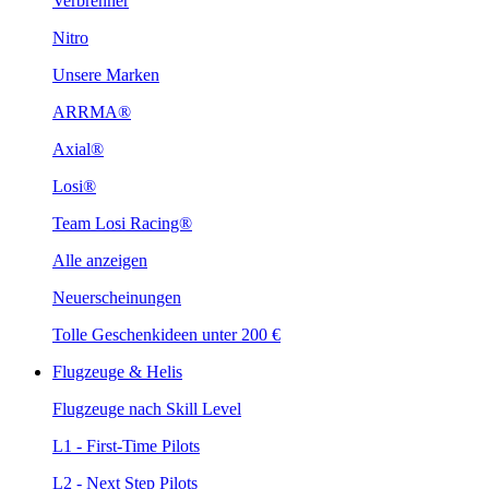
Verbrenner
Nitro
Unsere Marken
ARRMA®
Axial®
Losi®
Team Losi Racing®
Alle anzeigen
Neuerscheinungen
Tolle Geschenkideen unter 200 €
Flugzeuge & Helis
Flugzeuge nach Skill Level
L1 - First-Time Pilots
L2 - Next Step Pilots