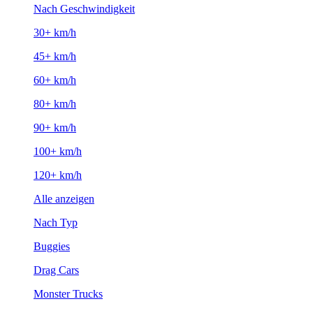
Nach Geschwindigkeit
30+ km/h
45+ km/h
60+ km/h
80+ km/h
90+ km/h
100+ km/h
120+ km/h
Alle anzeigen
Nach Typ
Buggies
Drag Cars
Monster Trucks