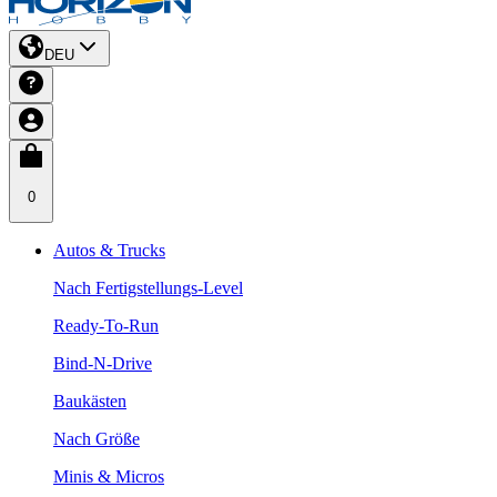
DEU
0
Autos & Trucks
Nach Fertigstellungs-Level
Ready-To-Run
Bind-N-Drive
Baukästen
Nach Größe
Minis & Micros