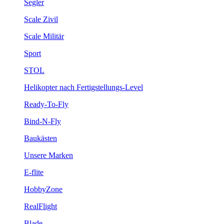
Segler
Scale Zivil
Scale Militär
Sport
STOL
Helikopter nach Fertigstellungs-Level
Ready-To-Fly
Bind-N-Fly
Baukästen
Unsere Marken
E-flite
HobbyZone
RealFlight
Blade