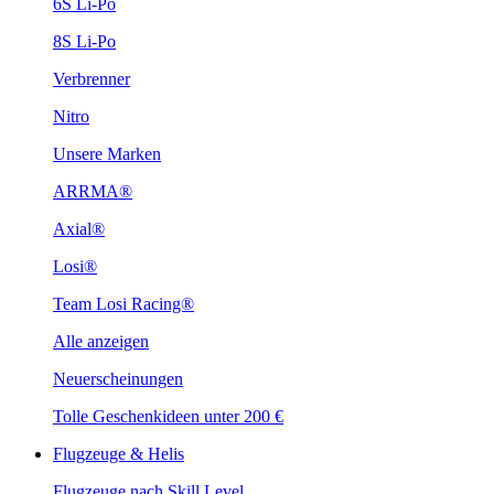
6S Li-Po
8S Li-Po
Verbrenner
Nitro
Unsere Marken
ARRMA®
Axial®
Losi®
Team Losi Racing®
Alle anzeigen
Neuerscheinungen
Tolle Geschenkideen unter 200 €
Flugzeuge & Helis
Flugzeuge nach Skill Level