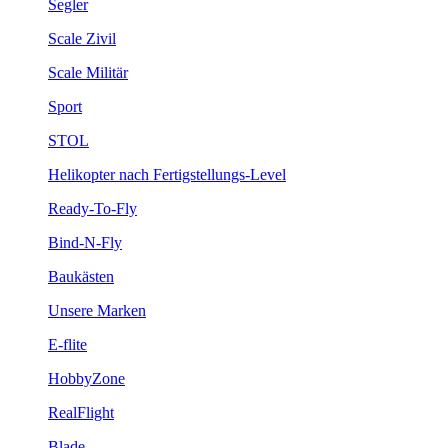
Segler
Scale Zivil
Scale Militär
Sport
STOL
Helikopter nach Fertigstellungs-Level
Ready-To-Fly
Bind-N-Fly
Baukästen
Unsere Marken
E-flite
HobbyZone
RealFlight
Blade