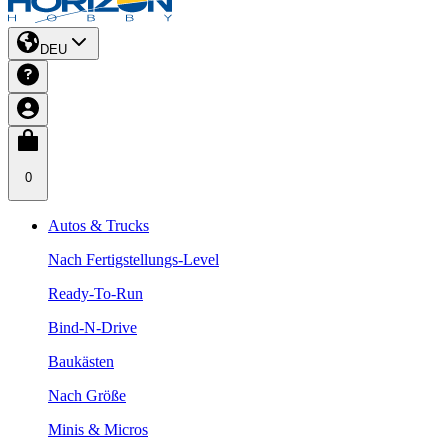
DEU
0
Autos & Trucks
Nach Fertigstellungs-Level
Ready-To-Run
Bind-N-Drive
Baukästen
Nach Größe
Minis & Micros