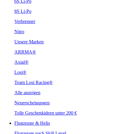
6S Li-Po
8S Li-Po
Verbrenner
Nitro
Unsere Marken
ARRMA®
Axial®
Losi®
Team Losi Racing®
Alle anzeigen
Neuerscheinungen
Tolle Geschenkideen unter 200 €
Flugzeuge & Helis
Flugzeuge nach Skill Level