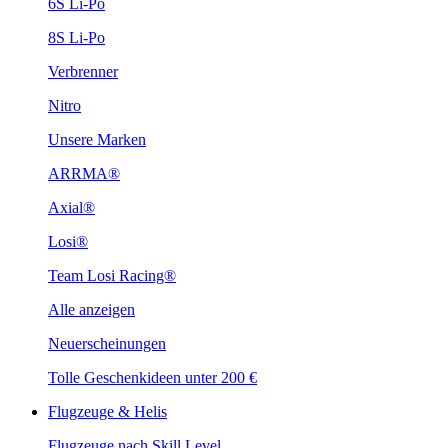
6S Li-Po
8S Li-Po
Verbrenner
Nitro
Unsere Marken
ARRMA®
Axial®
Losi®
Team Losi Racing®
Alle anzeigen
Neuerscheinungen
Tolle Geschenkideen unter 200 €
Flugzeuge & Helis
Flugzeuge nach Skill Level