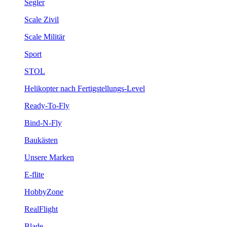
Segler
Scale Zivil
Scale Militär
Sport
STOL
Helikopter nach Fertigstellungs-Level
Ready-To-Fly
Bind-N-Fly
Baukästen
Unsere Marken
E-flite
HobbyZone
RealFlight
Blade