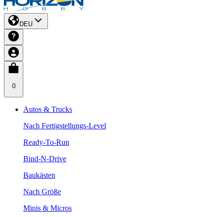
DEU
0
Autos & Trucks
Nach Fertigstellungs-Level
Ready-To-Run
Bind-N-Drive
Baukästen
Nach Größe
Minis & Micros