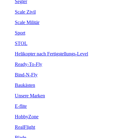
Segler
Scale Zivil
Scale Militär
Sport
STOL
Helikopter nach Fertigstellungs-Level
Ready-To-Fly
Bind-N-Fly
Baukästen
Unsere Marken
E-flite
HobbyZone
RealFlight
Blade