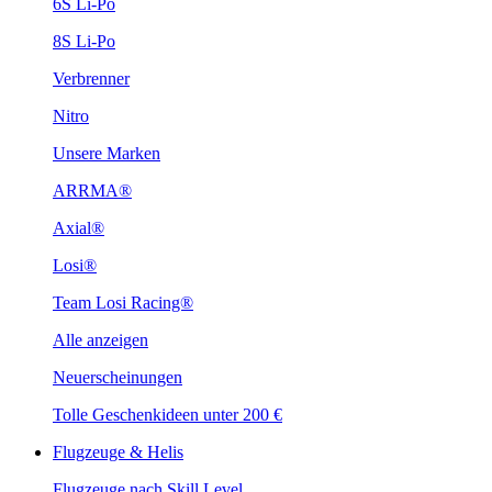
6S Li-Po
8S Li-Po
Verbrenner
Nitro
Unsere Marken
ARRMA®
Axial®
Losi®
Team Losi Racing®
Alle anzeigen
Neuerscheinungen
Tolle Geschenkideen unter 200 €
Flugzeuge & Helis
Flugzeuge nach Skill Level