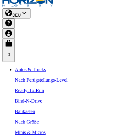
DEU
0
Autos & Trucks
Nach Fertigstellungs-Level
Ready-To-Run
Bind-N-Drive
Baukästen
Nach Größe
Minis & Micros