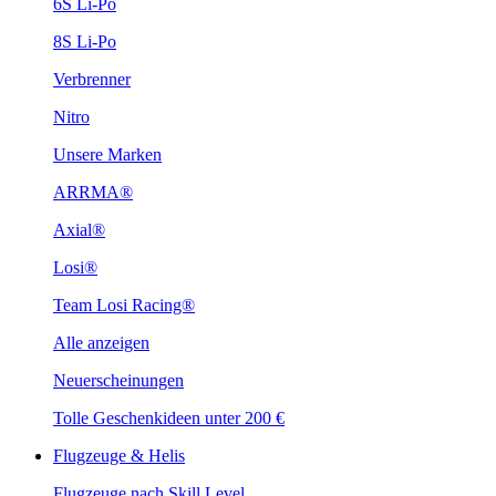
6S Li-Po
8S Li-Po
Verbrenner
Nitro
Unsere Marken
ARRMA®
Axial®
Losi®
Team Losi Racing®
Alle anzeigen
Neuerscheinungen
Tolle Geschenkideen unter 200 €
Flugzeuge & Helis
Flugzeuge nach Skill Level