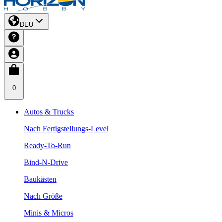
DEU
0
Autos & Trucks
Nach Fertigstellungs-Level
Ready-To-Run
Bind-N-Drive
Baukästen
Nach Größe
Minis & Micros