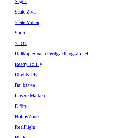
Segler
Scale Zivil
Scale Militär
Sport
STOL
Helikopter nach Fertigstellungs-Level
Ready-To-Fly
Bind-N-Fly
Baukästen
Unsere Marken
E-flite
HobbyZone
RealFlight
Blade