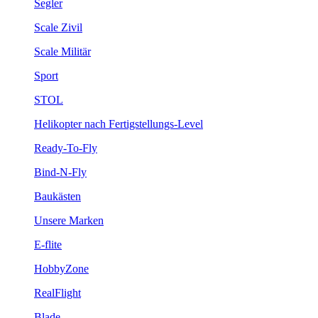
Segler
Scale Zivil
Scale Militär
Sport
STOL
Helikopter nach Fertigstellungs-Level
Ready-To-Fly
Bind-N-Fly
Baukästen
Unsere Marken
E-flite
HobbyZone
RealFlight
Blade