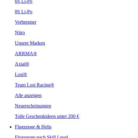
6S Li-Po
8S Li-Po
Verbrenner
Nitro
Unsere Marken
ARRMA®
Axial®
Losi®
Team Losi Racing®
Alle anzeigen
Neuerscheinungen
Tolle Geschenkideen unter 200 €
Flugzeuge & Helis
Flugzeuge nach Skill Level