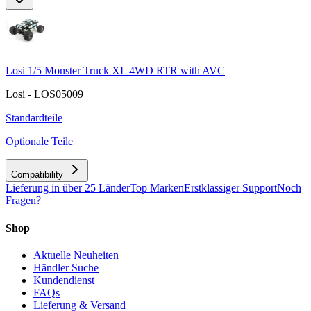
Losi 1/5 Monster Truck XL 4WD RTR with AVC
Losi - LOS05009
Standardteile
Optionale Teile
Compatibility
Lieferung in über 25 Länder
Top Marken
Erstklassiger Support
Noch
Fragen?
Shop
Aktuelle Neuheiten
Händler Suche
Kundendienst
FAQs
Lieferung & Versand