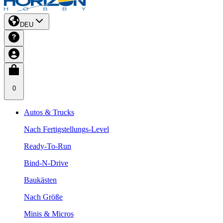
DEU
0
Autos & Trucks
Nach Fertigstellungs-Level
Ready-To-Run
Bind-N-Drive
Baukästen
Nach Größe
Minis & Micros