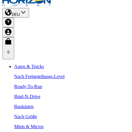
DEU
0
Autos & Trucks
Nach Fertigstellungs-Level
Ready-To-Run
Bind-N-Drive
Baukästen
Nach Größe
Minis & Micros