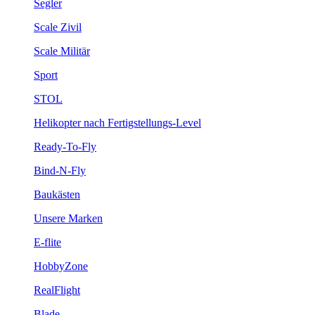
Segler
Scale Zivil
Scale Militär
Sport
STOL
Helikopter nach Fertigstellungs-Level
Ready-To-Fly
Bind-N-Fly
Baukästen
Unsere Marken
E-flite
HobbyZone
RealFlight
Blade