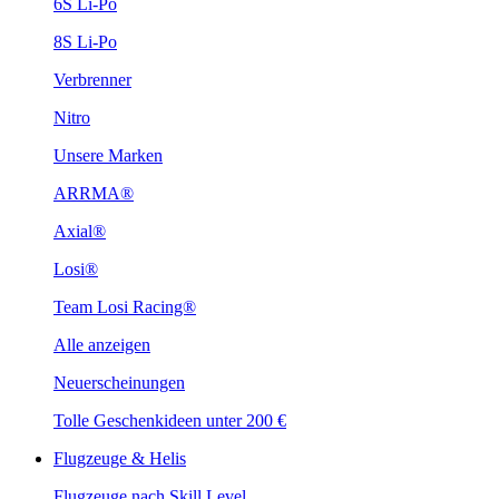
6S Li-Po
8S Li-Po
Verbrenner
Nitro
Unsere Marken
ARRMA®
Axial®
Losi®
Team Losi Racing®
Alle anzeigen
Neuerscheinungen
Tolle Geschenkideen unter 200 €
Flugzeuge & Helis
Flugzeuge nach Skill Level