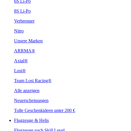
6S Li-Po
8S Li-Po
Verbrenner
Nitro
Unsere Marken
ARRMA®
Axial®
Losi®
Team Losi Racing®
Alle anzeigen
Neuerscheinungen
Tolle Geschenkideen unter 200 €
Flugzeuge & Helis
Flugzeuge nach Skill Level