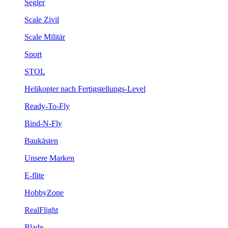
Segler
Scale Zivil
Scale Militär
Sport
STOL
Helikopter nach Fertigstellungs-Level
Ready-To-Fly
Bind-N-Fly
Baukästen
Unsere Marken
E-flite
HobbyZone
RealFlight
Blade