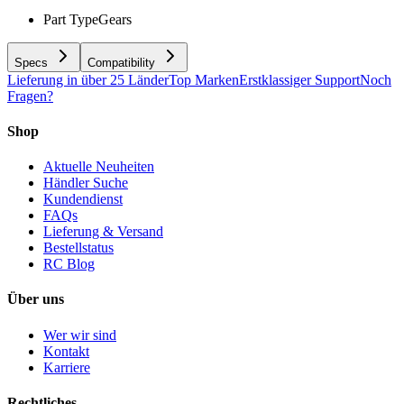
Part Type
Gears
Specs
Compatibility
Lieferung in über 25 Länder
Top Marken
Erstklassiger Support
Noch
Fragen?
Shop
Aktuelle Neuheiten
Händler Suche
Kundendienst
FAQs
Lieferung & Versand
Bestellstatus
RC Blog
Über uns
Wer wir sind
Kontakt
Karriere
Rechtliches