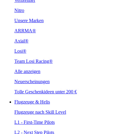
Verbrenner
Nitro
Unsere Marken
ARRMA®
Axial®
Losi®
Team Losi Racing®
Alle anzeigen
Neuerscheinungen
Tolle Geschenkideen unter 200 €
Flugzeuge & Helis
Flugzeuge nach Skill Level
L1 - First-Time Pilots
L2 - Next Step Pilots