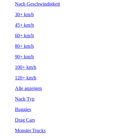
Nach Geschwindigkeit
30+ km/h
45+ km/h
60+ km/h
80+ km/h
90+ km/h
100+ km/h
120+ km/h
Alle anzeigen
Nach Typ
Buggies
Drag Cars
Monster Trucks