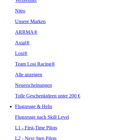
Verbrenner
Nitro
Unsere Marken
ARRMA®
Axial®
Losi®
Team Losi Racing®
Alle anzeigen
Neuerscheinungen
Tolle Geschenkideen unter 200 €
Flugzeuge & Helis
Flugzeuge nach Skill Level
L1 - First-Time Pilots
L2 - Next Step Pilots