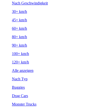
Nach Geschwindigkeit
30+ km/h
45+ km/h
60+ km/h
80+ km/h
90+ km/h
100+ km/h
120+ km/h
Alle anzeigen
Nach Typ
Buggies
Drag Cars
Monster Trucks