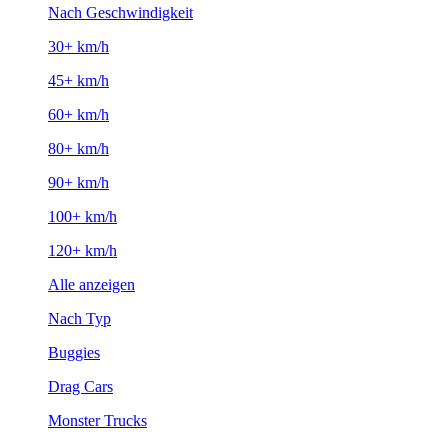
Nach Geschwindigkeit
30+ km/h
45+ km/h
60+ km/h
80+ km/h
90+ km/h
100+ km/h
120+ km/h
Alle anzeigen
Nach Typ
Buggies
Drag Cars
Monster Trucks