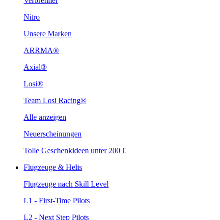
Verbrenner
Nitro
Unsere Marken
ARRMA®
Axial®
Losi®
Team Losi Racing®
Alle anzeigen
Neuerscheinungen
Tolle Geschenkideen unter 200 €
Flugzeuge & Helis
Flugzeuge nach Skill Level
L1 - First-Time Pilots
L2 - Next Step Pilots