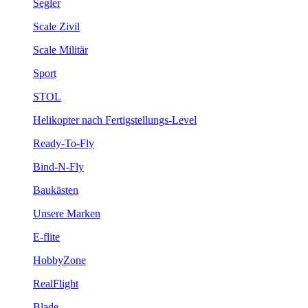
Segler
Scale Zivil
Scale Militär
Sport
STOL
Helikopter nach Fertigstellungs-Level
Ready-To-Fly
Bind-N-Fly
Baukästen
Unsere Marken
E-flite
HobbyZone
RealFlight
Blade