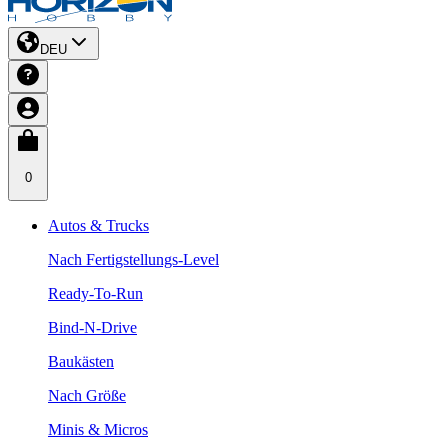
DEU
0
Autos & Trucks
Nach Fertigstellungs-Level
Ready-To-Run
Bind-N-Drive
Baukästen
Nach Größe
Minis & Micros