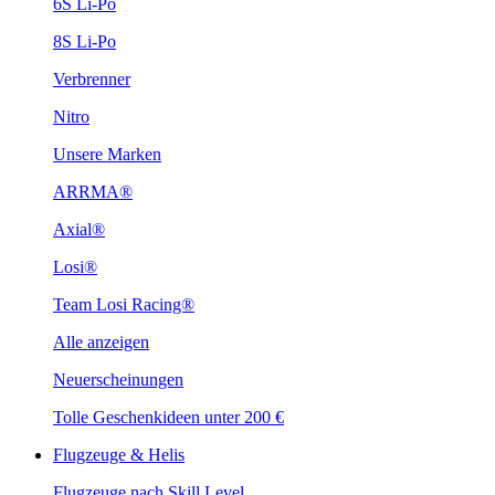
6S Li-Po
8S Li-Po
Verbrenner
Nitro
Unsere Marken
ARRMA®
Axial®
Losi®
Team Losi Racing®
Alle anzeigen
Neuerscheinungen
Tolle Geschenkideen unter 200 €
Flugzeuge & Helis
Flugzeuge nach Skill Level