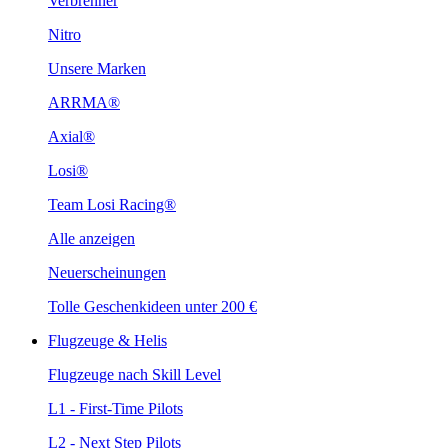
Verbrenner
Nitro
Unsere Marken
ARRMA®
Axial®
Losi®
Team Losi Racing®
Alle anzeigen
Neuerscheinungen
Tolle Geschenkideen unter 200 €
Flugzeuge & Helis
Flugzeuge nach Skill Level
L1 - First-Time Pilots
L2 - Next Step Pilots