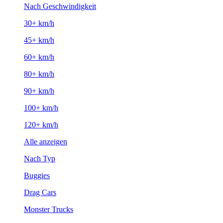
Nach Geschwindigkeit
30+ km/h
45+ km/h
60+ km/h
80+ km/h
90+ km/h
100+ km/h
120+ km/h
Alle anzeigen
Nach Typ
Buggies
Drag Cars
Monster Trucks