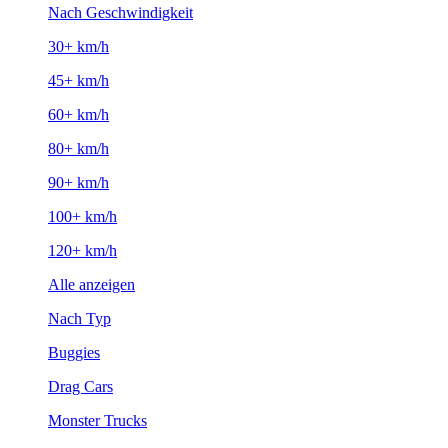
Nach Geschwindigkeit
30+ km/h
45+ km/h
60+ km/h
80+ km/h
90+ km/h
100+ km/h
120+ km/h
Alle anzeigen
Nach Typ
Buggies
Drag Cars
Monster Trucks