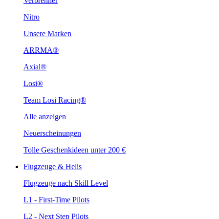
Verbrenner
Nitro
Unsere Marken
ARRMA®
Axial®
Losi®
Team Losi Racing®
Alle anzeigen
Neuerscheinungen
Tolle Geschenkideen unter 200 €
Flugzeuge & Helis
Flugzeuge nach Skill Level
L1 - First-Time Pilots
L2 - Next Step Pilots